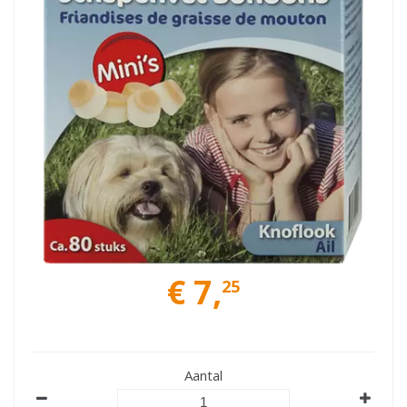
€
7
,
25
Aantal