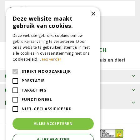
E-mailadres:
×
Deze website maakt
gebruik van cookies.
Deze website gebruikt cookies om uw
gebruikerservaring te verbeteren. Door
onze website te gebruiken, stemt u in met
TUINCENTRUM KOLBACH
alle cookies in overeenstemming met ons
15.000 m2 winkelplezier voor tuin, huis en dier!
Cookiebeleid.
Lees verder
STRIKT NOODZAKELIJK
OPENINGSTIJDEN
PRESTATIE
CONTACT
TARGETING
FUNCTIONEEL
MEER INFORMATIE
NIET-GECLASSIFICEERD
ALLES ACCEPTEREN
ALLES AFWIJZEN