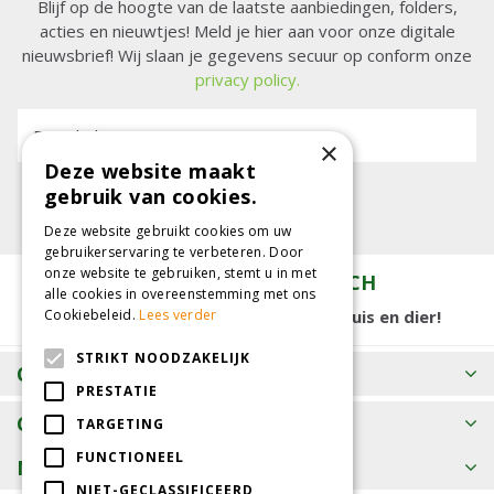
Blijf op de hoogte van de laatste aanbiedingen, folders,
acties en nieuwtjes! Meld je hier aan voor onze digitale
nieuwsbrief! Wij slaan je gegevens secuur op conform onze
privacy policy.
E-mailadres:
×
Deze website maakt
gebruik van cookies.
Deze website gebruikt cookies om uw
gebruikerservaring te verbeteren. Door
onze website te gebruiken, stemt u in met
TUINCENTRUM KOLBACH
alle cookies in overeenstemming met ons
15.000 m2 winkelplezier voor tuin, huis en dier!
Cookiebeleid.
Lees verder
STRIKT NOODZAKELIJK
OPENINGSTIJDEN
PRESTATIE
CONTACT
TARGETING
FUNCTIONEEL
MEER INFORMATIE
NIET-GECLASSIFICEERD