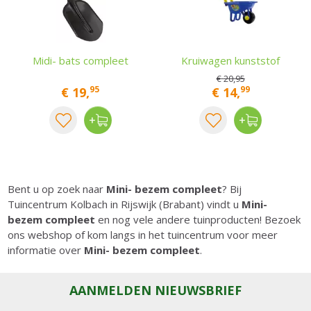
Midi- bats compleet
Kruiwagen kunststof
€
20
,
95
95
99
€
19
,
€
14
,
Bent u op zoek naar
Mini- bezem compleet
? Bij
Tuincentrum Kolbach in Rijswijk (Brabant) vindt u
Mini-
bezem compleet
en nog vele andere tuinproducten! Bezoek
ons webshop of kom langs in het tuincentrum voor meer
informatie over
Mini- bezem compleet
.
AANMELDEN NIEUWSBRIEF