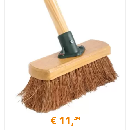
€
11
,
49