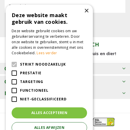
E-mailadres:
×
Deze website maakt
gebruik van cookies.
Deze website gebruikt cookies om uw
gebruikerservaring te verbeteren. Door
onze website te gebruiken, stemt u in met
TUINCENTRUM KOLBACH
alle cookies in overeenstemming met ons
15.000 m2 winkelplezier voor tuin, huis en dier!
Cookiebeleid.
Lees verder
STRIKT NOODZAKELIJK
OPENINGSTIJDEN
PRESTATIE
CONTACT
TARGETING
FUNCTIONEEL
MEER INFORMATIE
NIET-GECLASSIFICEERD
ALLES ACCEPTEREN
ALLES AFWIJZEN