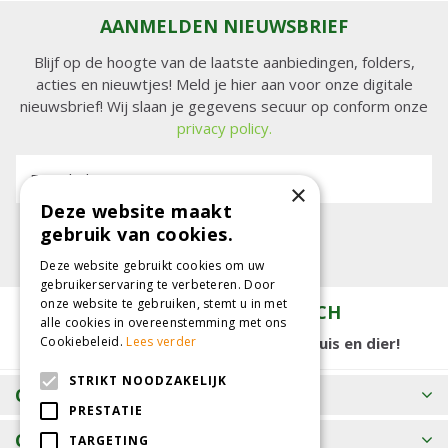
AANMELDEN NIEUWSBRIEF
Blijf op de hoogte van de laatste aanbiedingen, folders,
acties en nieuwtjes! Meld je hier aan voor onze digitale
nieuwsbrief! Wij slaan je gegevens secuur op conform onze
privacy policy.
E-mailadres:
×
Deze website maakt
gebruik van cookies.
Deze website gebruikt cookies om uw
gebruikerservaring te verbeteren. Door
onze website te gebruiken, stemt u in met
TUINCENTRUM KOLBACH
alle cookies in overeenstemming met ons
15.000 m2 winkelplezier voor tuin, huis en dier!
Cookiebeleid.
Lees verder
STRIKT NOODZAKELIJK
OPENINGSTIJDEN
PRESTATIE
CONTACT
TARGETING